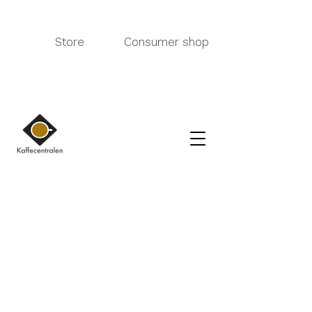
Store
Consumer shop
TEE
Kauppa
/
TEE
Suodatin
Lajittele
Suodattimet
Tyhjennä kaikki
Suodattimet
Tyhjennä kaikki
Näytä tuotteet
Näytä tuotteet