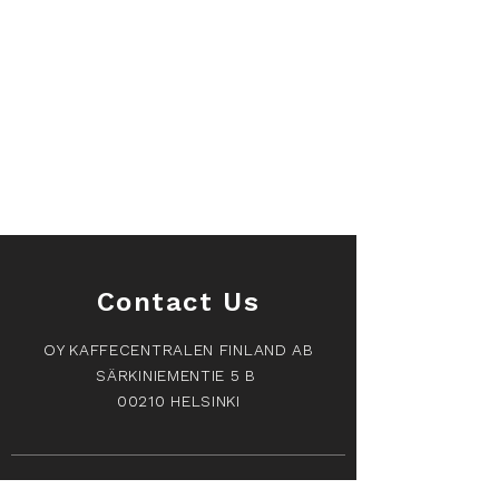
Althaus terässuodatin
Althaus terässuodatin
€9.16
Contact Us
OY KAFFECENTRALEN FINLAND AB
SÄRKINIEMENTIE 5 B
00210 HELSINKI
Orders and