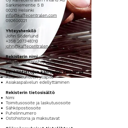
Oy Kaffecentralen Finland Ab
Särkiniementie 5 B
00210 Helsinki
info@kaffecentralen.com
092600221
Yhteyshenkilö
John Söderlund
+358 207348310
john@kaffecentralen.com
Rekisterin nimi
Kaffecentralenshop asiakasrekisteri
Henkilötietojen käsittelyn tarkoitus
Asiakassuhteen ylläpitö
Asiakaspalvelun edellyttäminen
Rekisterin tietosisältö
Nimi
Toimitusosoite ja laskutusosoite
Sähköpostiosoite
Puhelinnumero
Ostohistoria ja maksutavat