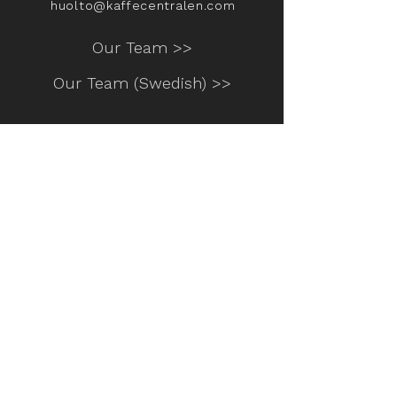
huolto@kaffecentralen.com
Our Team >>
Our Team (Swedish) >>