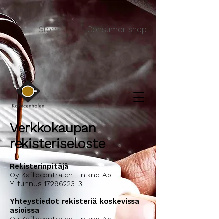
Store
Consumer shop
Verkkokaupan
rekisteriseloste
Rekisterinpitäjä
Oy Kaffecentralen Finland Ab
Y-tunnus 17296223-3
Yhteystiedot rekisteriä koskevissa
asioissa