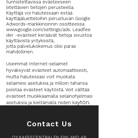
tunnistettavissa evästeeseen
liitettävien tietojen perusteella.
Käyttäjä voi halutessaan estää
käyttäjäluetteloihin perustuvan Google
Adwords-markkinoinnin osoitteessa
www.google.com/settings/ads. Leadfee
der
-evästeet keräävät tietoja sivustoa
käyttävistä yrityksistä,
jotta palvelukokemus olisi paras
mahdollinen.
Useimmat Internet-selaimet
hyväksyvät evästeet automaattisesti,
mutta halutessasi voit muokata
selaimesi asetuksia ja milloin tahansa
poistaa evästeet käytöstä. Voit välttää
evästeet muokkaamalla selainohjelmasi
ytön.
asetuksia ja kieltämällä niiden kä
Contact Us
OY KAFFECENTRALEN FINLAND AB