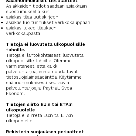
Säännönmukaiset tietolähteet
Asiakkaiden tiedot saadaan asiakkaan
suostumuksella kun:
asiakas tilaa uutiskirjeen
asiakas luo tunnukset verkkokauppaan
asiakas tekee tilauksen
verkkokaupasta
Tietoja ei luovuteta ulkopuolisille
tahoille.
Tietoja ei lähtökohtaisesti luovuteta
ulkopuolisille tahoille. Olemme
varmistaneet, että kaikki
palveluntarjoajamme noudattavat
tietosuojalainsäädäntöä. Käytämme
säännönmukaisesti seuraavia
palveluntarjoajia: Paytrail, Svea
Ekonomi.
Tietojen siirto EU:n tai ETA:n
ulkopuolelle
Tietoja ei siirretä EU:n tai ETA:n
ulkopuolelle
Rekisterin suojauksen periaatteet