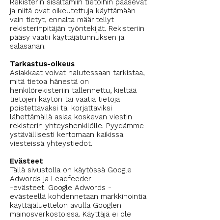
Rekisterin sisältämiin tietoihin pääsevät
ja niitä ovat oikeutettuja käyttämään
vain tietyt, ennalta määritellyt
rekisterinpitäjän työntekijät. Rekisteriin
pääsy vaatii käyttäjätunnuksen ja
salasanan.
Tarkastus-oikeus
Asiakkaat voivat halutessaan tarkistaa,
mitä tietoa hänestä on
henkilörekisteriin tallennettu, kieltää
tietojen käytön tai vaatia tietoja
poistettavaksi tai korjattaviksi
lähettämällä asiaa koskevan viestin
rekisterin yhteyshenkilölle. Pyydämme
ystävällisesti kertomaan kaikissa
viesteissä yhteystiedot.
Evästeet
Tällä sivustolla on käytössä Google
Adwords ja Leadfeeder
-evästeet. Google Adwords -
evästeellä kohdennetaan markkinointia
käyttäjäluettelon avulla Googlen
mainosverkostoissa. Käyttäjä ei ole