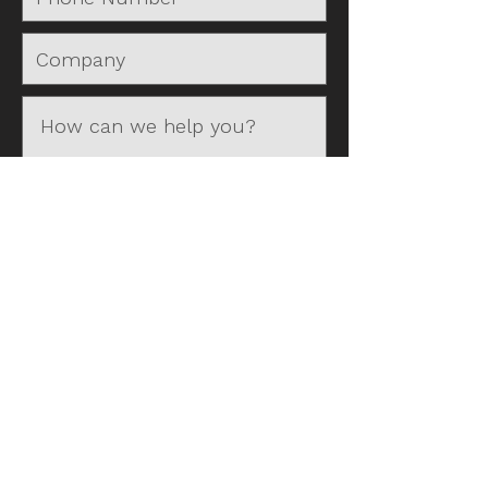
Read the privacy agreement
here.
I have read and agreed to the
privacy terms and conditions
Yes