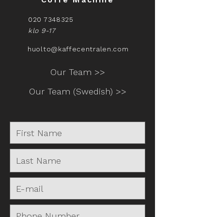
020 7348325
klo 9-17
huolto@kaffecentralen.com
Our Team >>
Our Team (Swedish) >>