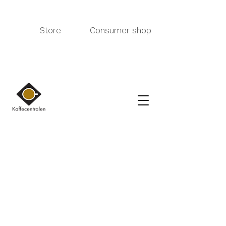
Store
Consumer shop
Olemme pahoillamme, pyydettyä tuotetta ei ole saatavilla
Hae tuotteita
Tilini
Seuraa tilauksia
Suosikit
Ostoskori
Lahjakortit
Näytä hinnat valuutassa:
EUR