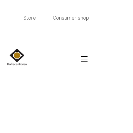
Store
Consumer shop
Olemme pahoillamme, pyydettyä tuotetta ei ole saatavilla
Hae tuotteita
Tilini
Seuraa tilauksia
Suosikit
Ostoskori
Lahjakortit
Näytä hinnat valuutassa:
EUR